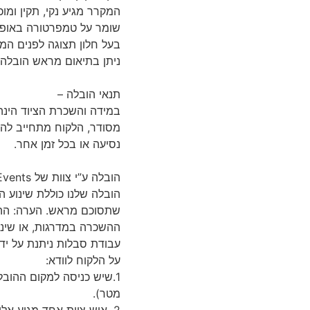
המקרר מגיע נקי, תקין ומוכ
שומר על טמפרטורה באופן 
בעל חלון תצוגה לפנים המ
ניתן בתיאום מראש הובלה 
תנאי הובלה –
במידה והשכרת הציוד הינ
מסודר, הלקוח מתחייב לה
נסיעה או בכל זמן אחר.
הובלה ע”י צוות של Ram Events:
הובלה שלנו כוללת שינוע 
שתסוכם מראש. הערה: ההוב
ההשכרה במדרגות, או שינו
עבודת סבלות ניתנת על יד
על הלקוח לוודא:
מטר).
2. איש צוות אחד מגיע א