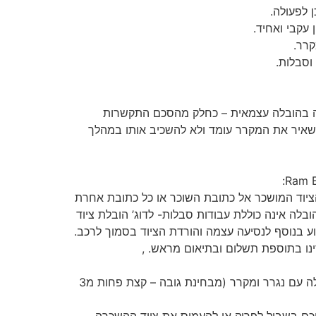
ן לפעולה.
עקבי ואחיד.
קרר.
וסבלות.
ה בהובלה עצמאית – כחלק מהסכם התקשרות
שאיר את המקרר עומד ולא להשכיב אותו במהלך
הציוד המושכר אל כתובת השוכר או כל כתובת אחרת
לה אינה כוללת עבודות סבלות- לדוג’ הובלת ציוד
ע בנוסף לנסיעה עצמה והורדת הציוד בסמוך לרכב.
ינו בתוספת תשלום ובתיאום מראש. ,
1.שיש כניסה למקום ההובלה עם נגרר ומקרר (מבחינת גובה – קצת פחות מ3
ליכם בשביל לפרוק או להעמיס את ציוד ההשכרה.