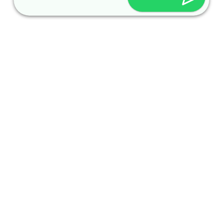
שונות
השכרת מכונות ואביזרי מזון
השכרת נגררי קירור ועוד
סכך כפות תמרים
קראוון נייד להשכרה
תמיכה טכנית
פרטי התקשרות
054-664-1044
avraham@ramevents.co.il
רשתות חברתיות: