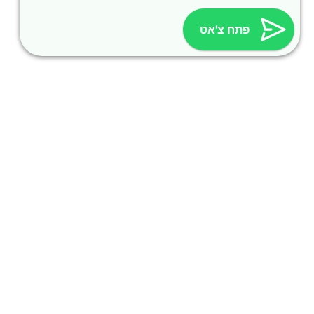
דוכני חורף – שתייה חמה לאירועים
פתח צ'אט
דוכני קיץ – שתייה קרה לאירועים
שונות
השכרת מכונות ואביזרי מזון
השכרת נגררי קירור ועוד
סכך כפות תמרים
קראוון נייד להשכרה
תמיכה טכנית
פרטי התקשרות
054-664-1044
avraham@ramevents.co.il