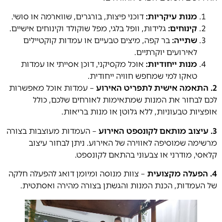
מנות עיקריות
:
דוכני פיצות, בורגרים, שווארמה או סושי.
קינוחים
:
גלידות, וופל בלגי, מפל שוקולד וקינוחים אישיים.
שתייה
:
בר קפה, מיצים טבעיים או עמדות קוקטיילים
לאירועים יוקרתיים.
מנות ייחודיות
:
אוכל מקסיקני, דוכן אסייתי או עמדות
טאקו למי שמחפש חוויה ייחודית.
2. התאמה אישית לתפריט האירוע
– עמדות אוכל מאפשרות
לכם לבחור את המנות שמתאימות לאורחים שלכם, כולל
אופציות טבעוניות, ללא גלוטן או מנות בריאות.
3. עיצוב מותאם לקונספט האירוע
– העמדות מעוצבות בצורה
מרשימה שמוסיפה לאווירה של האירוע. ניתן לבחור עיצוב
קלאסי, מודרני או צבעוני בהתאם לקונספט.
4. הפעלה מקצועית
– צוות מנוסה ומיומן דואג להפעלה חלקה
של העמדות, הכנת המנות והגשתן בצורה מהירה ואסתטית.