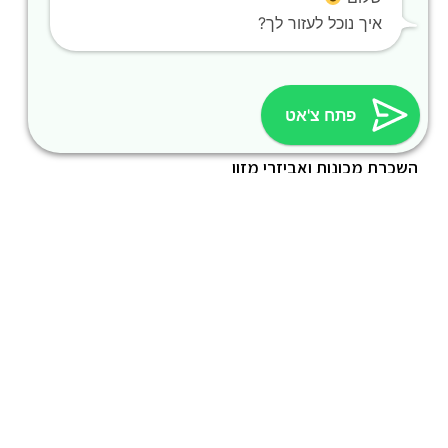
דוכני חורף – שתייה חמה לאירועים
איך נוכל לעזור לך?
דוכני קיץ – שתייה קרה לאירועים
פתח צ'אט
שונות
השכרת מכונות ואביזרי מזון
השכרת נגררי קירור ועוד
סכך כפות תמרים
קראוון נייד להשכרה
תמיכה טכנית
פרטי התקשרות
054-664-1044
avraham@ramevents.co.il