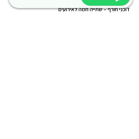
דוכני חורף – שתייה חמה לאירועים
דוכני קיץ – שתייה קרה לאירועים
שונות
השכרת מכונות ואביזרי מזון
השכרת נגררי קירור ועוד
סכך כפות תמרים
קראוון נייד להשכרה
תמיכה טכנית
פרטי התקשרות
054-664-1044
avraham@ramevents.co.il