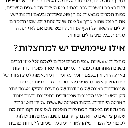
למשך כמה שנים, לא כמו העלים של העצים הנשירים שמופיעים
להם באביב ונושרים כבר בסתיו. כמו העלים של העצים הנשירים,
כפות תמרים
מבצעות גם הן פוטוסינתזה ובעצם נותנות לעץ
את האוכל שהוא צריך על מנת שיוכל להתקיים. ענפי התמרים
יכולים להישאר על העץ לפחות לחמש שנים אם לא יותר. הן
מגיעות בכל מיני גדלים וצורות.
אילו שימושים יש למחצלות?
מחצלות שעשויות ענפי תמרים
יכולים לשמש לכל מיני דברים.
בשנים האחרונות, ענפי התמרים נהיו מאוד מוכרות וידועות
בארץ, היות והן בעצם חומר מקומי. הן מותאמות למזג האויר של
הים התיכון אשר מושפע מהשמש החזקה. כפות תמרים
שמסודרות בצורה של מסודרת של מחצלת יחזיקו מעמד יותר
זמן מאשר ענפי התמרים שמסודרים בתפזורת בזכות צורת
האריגה הייחודית. בזכות האריגה שנעשית על ידי חוטי ברזל
שמגולוונים במכונה המחצלות הופכות לצפופות וקשיחות מה
שנותן צל שלם שהוא גם קריר וגם נושם. המחצלות יכולות
לשמור על הצורה שלהן לאורך זמן, מה שמוביל לנוחות מרבית.