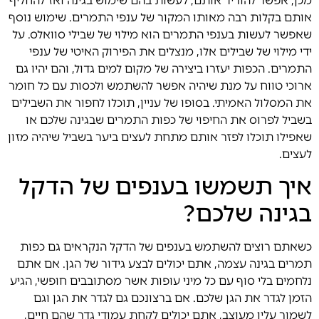
מכן, אפשר להוריד אותם, לעשות בהם שימוש בגינה ואז להחליף
אותם בקלות רבה מאותו המקור של ענפי התמרים. שימוש נוסף
שאפשר לעשות בענפי התמרים הוא מילוי של שבילי סוואלס. על
ידי מילוי של שבילים אלו, מנצלים את הפירוק האיטי של ענפי
התמרים. הכפות יעזרו ביצירה של מקום למים גדול, והם יהיו גם
ארוכי טווח על מנת שיהיה אפשר להשתמש ולכסות עם כל חומר
את המסלול האמיתי. בסופו של עניין, תוכלו לחפור את השבילים
בשביל לפרוס את החיפוי של כפות התמרים שבגינה שלכם או
שאפילו תוכלו לפזר אותם מתחת לעצים ביער בשביל שיהיה מזון
לעצים.
איך תשמשו בענפים של הדקל
בגינה שלכם?
כשאתם רוצים להשתמש בענפים של הדקל הנקראים גם כפות
תמרים בגינה עצמה, אתם יכולים לבצע גידור של הגן. אם אתם
נלחמים בלי סוף עם כל מיני עופות אשר מסתובבים חופשי, הגיע
הזמן לגדר את הגן שלכם. אם ברצונכם גם לגדר את הגן וגם
לשמור עליו מעוצב, אתם יכולים לקחת עמודי גדר שהם חיים,