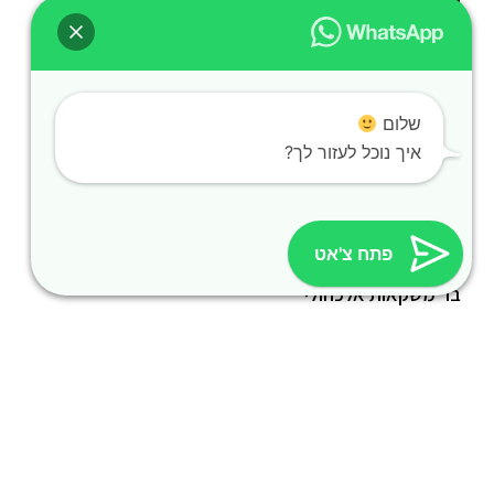
בשרי
חלבי
פרווה
שלום
טבעוני
איך נוכל לעזור לך?
ללא גלוטן
חגים
פתח צ'אט
נשנושים
בר משקאות אלכהולי
דוכני חורף – שתייה חמה לאירועים
דוכני קיץ – שתייה קרה לאירועים
שונות
השכרת מכונות ואביזרי מזון