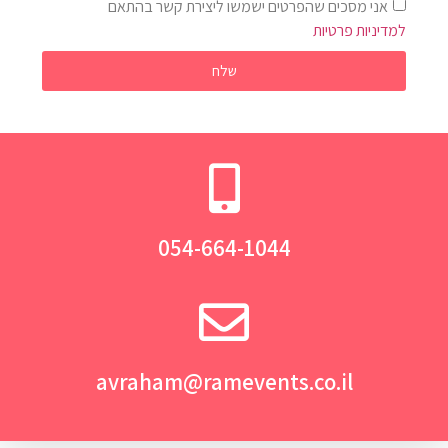
אני מסכים שהפרטים ישמשו ליצירת קשר בהתאם
למדיניות פרטיות
שלח
054-664-1044
avraham@ramevents.co.il