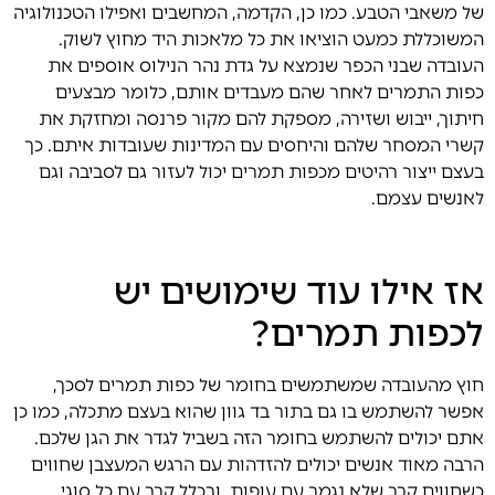
של משאבי הטבע. כמו כן, הקדמה, המחשבים ואפילו הטכנולוגיה
המשוכללת כמעט הוציאו את כל מלאכות היד מחוץ לשוק.
העובדה שבני הכפר שנמצא על גדת נהר הנילוס אוספים את
כפות התמרים לאחר שהם מעבדים אותם, כלומר מבצעים
חיתוך, ייבוש ושזירה, מספקת להם מקור פרנסה ומחזקת את
קשרי המסחר שלהם והיחסים עם המדינות שעובדות איתם. כך
בעצם ייצור רהיטים מכפות תמרים יכול לעזור גם לסביבה וגם
לאנשים עצמם.
אז אילו עוד שימושים יש
לכפות תמרים?
חוץ מהעובדה שמשתמשים בחומר של כפות תמרים לסכך,
אפשר להשתמש בו גם בתור בד גוון שהוא בעצם מתכלה, כמו כן
אתם יכולים להשתמש בחומר הזה בשביל לגדר את הגן שלכם.
הרבה מאוד אנשים יכולים להזדהות עם הרגש המעצבן שחווים
כשחווים קרב שלא נגמר עם עופות, ובכלל קרב עם כל סוגי