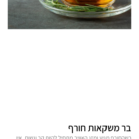
בר משקאות חורף
כשהחורף מגיע ומזג האוויר מתחיל להיות קר וגשום, אין