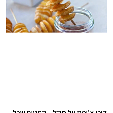
דוכן צ’יפס על מקל – החטיף שכל