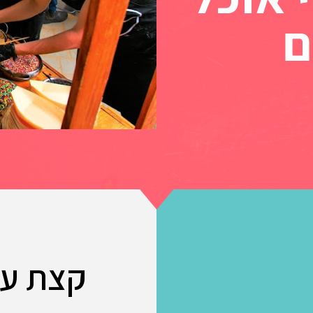
ם
קצת על